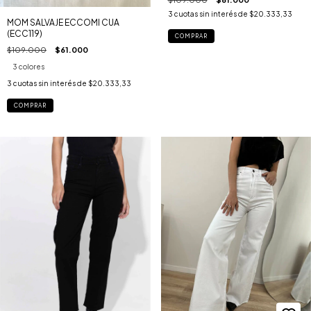
3
cuotas sin interés de
$20.333,33
MOM SALVAJE ECCOMI CUA
(ECC119)
COMPRAR
$109.000
$61.000
3 colores
3
cuotas sin interés de
$20.333,33
COMPRAR