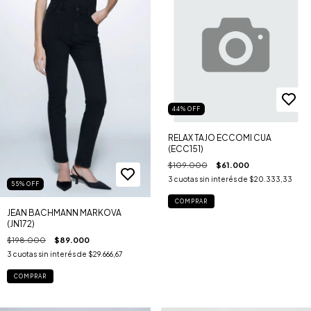
44
%
OFF
RELAX TAJO ECCOMI CUA
(ECC151)
$109.000
$61.000
3
cuotas sin interés de
$20.333,33
55
%
OFF
COMPRAR
JEAN BACHMANN MARKOVA
(JN172)
$198.000
$89.000
3
cuotas sin interés de
$29.666,67
COMPRAR