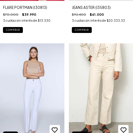
FLARE PORTMAN (I30813)
JEANS ASTER (I35803)
$70.000
$39.990
$92.400
$61.000
3
cuotas sin interés de
$13.330
3
cuotas sin interés de
$20.333,33
COMPRAR
COMPRAR