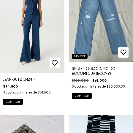
44
%
OFF
RELAXED GRACIA RIGIDO
ECCOMI CUA (ECC99)
JEAN GUTZ (JN241)
$109.000
$61.000
$94.500
3
cuotas sin interés de
$20.333,33
3
cuotas sin interés de
$31.500
COMPRAR
COMPRAR