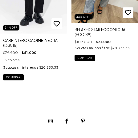
44
%
OFF
24
%
OFF
RELAXED STAR ECCOMI CUA
(ECC189)
CARPINTERO CAOIME INEDITA
$109.000
$61.000
(I33815)
3
cuotas sin interés de
$20.333,33
$79.900
$61.000
COMPRAR
2 colores
3
cuotas sin interés de
$20.333,33
COMPRAR