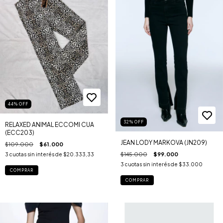
44
%
OFF
32
%
OFF
RELAXED ANIMAL ECCOMI CUA
(ECC203)
JEAN LODY MARKOVA (JN209)
$109.000
$61.000
$145.000
$99.000
3
cuotas sin interés de
$20.333,33
3
cuotas sin interés de
$33.000
COMPRAR
COMPRAR