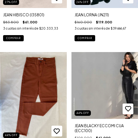
26
%
OFF
27
%
OFF
JEAN LORNA (JN211)
JEAN HIBISCO (I35801)
$160.000
$119.000
$83.800
$61.000
3
cuotas sin interés de
$39.666,67
3
cuotas sin interés de
$20.333,33
COMPRAR
COMPRAR
44
%
OFF
JEAN BLACKY ECCOMI CUA
(ECC100)
44
%
OFF
$109.000
$61.000