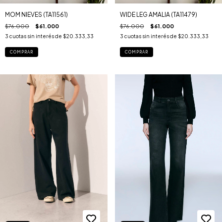
MOM NIEVES (TA11561)
WIDE LEG AMALIA (TA11479)
$76.000
$61.000
$76.000
$61.000
3
cuotas sin interés de
$20.333,33
3
cuotas sin interés de
$20.333,33
COMPRAR
COMPRAR