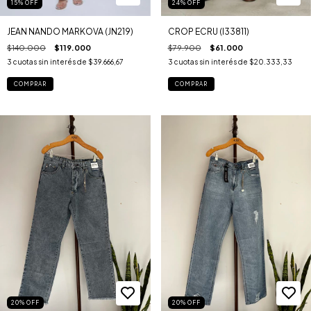
15
%
OFF
24
%
OFF
JEAN NANDO MARKOVA (JN219)
CROP ECRU (I33811)
$140.000
$119.000
$79.900
$61.000
3
cuotas sin interés de
$39.666,67
3
cuotas sin interés de
$20.333,33
COMPRAR
COMPRAR
20
%
OFF
20
%
OFF