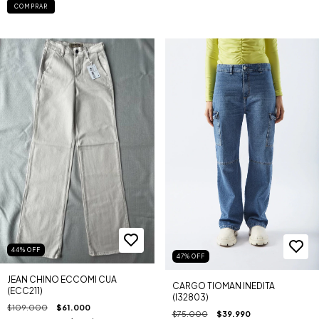
COMPRAR
44
%
OFF
47
%
OFF
JEAN CHINO ECCOMI CUA
CARGO TIOMAN INEDITA
(ECC211)
(I32803)
$109.000
$61.000
$75.000
$39.990