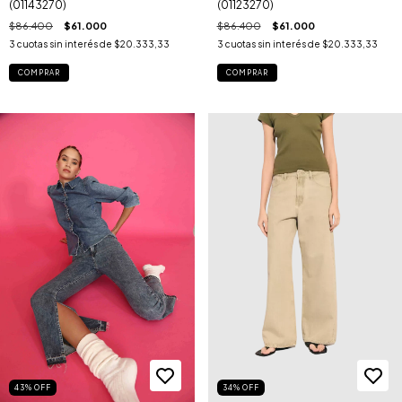
(01143270)
(01123270)
$86.400
$61.000
$86.400
$61.000
3
cuotas sin interés de
$20.333,33
3
cuotas sin interés de
$20.333,33
COMPRAR
COMPRAR
43
%
OFF
34
%
OFF