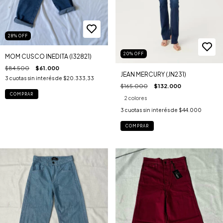
28
%
OFF
20
%
OFF
MOM CUSCO INEDITA (I32821)
$84.500
$61.000
JEAN MERCURY (JN231)
3
cuotas sin interés de
$20.333,33
$165.000
$132.000
COMPRAR
2 colores
3
cuotas sin interés de
$44.000
COMPRAR