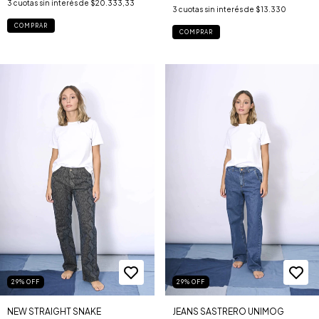
3
cuotas sin interés de
$20.333,33
3
cuotas sin interés de
$13.330
COMPRAR
COMPRAR
29
%
OFF
29
%
OFF
NEW STRAIGHT SNAKE
JEANS SASTRERO UNIMOG