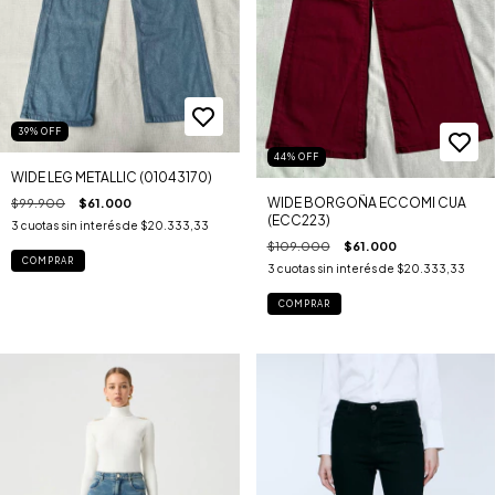
39
%
OFF
44
%
OFF
WIDE LEG METALLIC (01043170)
WIDE BORGOÑA ECCOMI CUA
$99.900
$61.000
(ECC223)
3
cuotas sin interés de
$20.333,33
$109.000
$61.000
COMPRAR
3
cuotas sin interés de
$20.333,33
COMPRAR