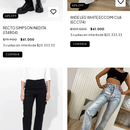
44
%
OFF
24
%
OFF
WIDE LEG WHITE ECCOMI CUA
(ECC174)
RECTO SIMPSON INEDITA
$109.000
$61.000
(I34804)
3
cuotas sin interés de
$20.333,33
$79.900
$61.000
COMPRAR
3
cuotas sin interés de
$20.333,33
COMPRAR