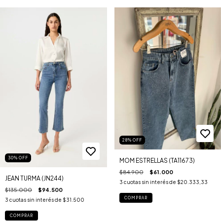
28
%
OFF
30
%
OFF
MOM ESTRELLAS (TA11673)
$84.900
$61.000
JEAN TURMA (JN244)
3
cuotas sin interés de
$20.333,33
$135.000
$94.500
COMPRAR
3
cuotas sin interés de
$31.500
COMPRAR