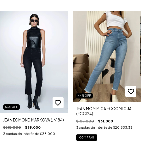
44
%
OFF
53
%
OFF
JEAN MOM MICA ECCOMI CUA
(ECC124)
JEAN EGMOND MARKOVA (JN184)
$109.000
$61.000
$210.000
$99.000
3
cuotas sin interés de
$20.333,33
3
cuotas sin interés de
$33.000
COMPRAR