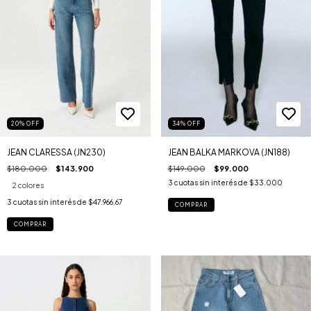
20
%
OFF
34
%
OFF
JEAN CLARESSA (JN230)
JEAN BALKA MARKOVA (JN188)
$180.000
$143.900
$149.000
$99.000
3
cuotas sin interés de
$33.000
2 colores
3
cuotas sin interés de
$47.966,67
COMPRAR
COMPRAR