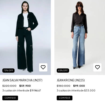
73
%
OFF
45
%
OFF
JEAN SALVA MARKOVA (JN217)
JEAN KRONE (JN225)
$220.000
$59.900
$180.000
$99.000
3
cuotas sin interés de
$19.966,67
3
cuotas sin interés de
$33.000
COMPRAR
COMPRAR