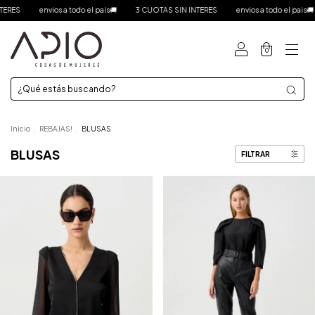
RES
envios a todo el pais🚚
3 CUOTAS SIN INTERES
envios a todo el pais🚚
0
Inicio
.
REBAJAS!
.
BLUSAS
BLUSAS
FILTRAR