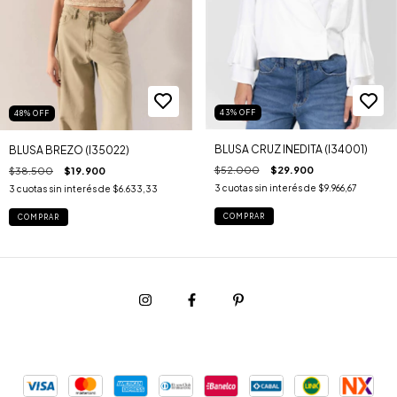
43
%
OFF
48
%
OFF
BLUSA CRUZ INEDITA (I34001)
BLUSA BREZO (I35022)
$52.000
$29.900
$38.500
$19.900
3
cuotas sin interés de
$9.966,67
3
cuotas sin interés de
$6.633,33
COMPRAR
COMPRAR