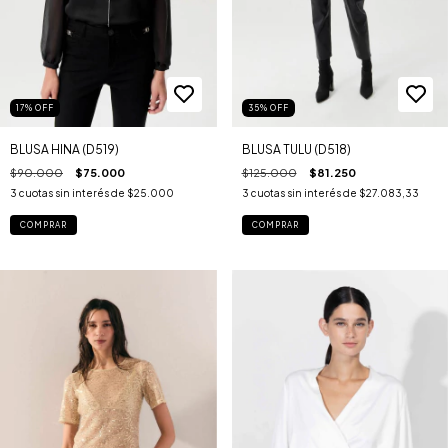
35
%
OFF
17
%
OFF
BLUSA TULU (D518)
BLUSA HINA (D519)
$125.000
$81.250
$90.000
$75.000
3
cuotas sin interés de
$27.083,33
3
cuotas sin interés de
$25.000
COMPRAR
COMPRAR