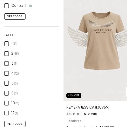
Ceniza
(2)
VER TODOS
TALLE
1
(11)
2
(15)
3
(9)
4
(12)
5
(2)
8
(2)
44
%
OFF
10
(2)
REMERA JESSICA (I38969)
12
(1)
$35.800
$19.900
6 colores
VER TODOS