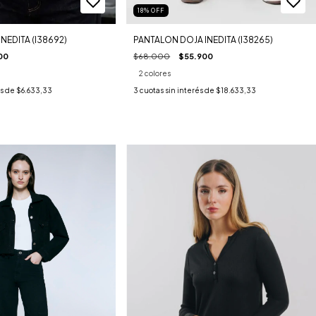
18
%
OFF
NEDITA (I38692)
PANTALON DOJA INEDITA (I38265)
00
$68.000
$55.900
2 colores
és de
$6.633,33
3
cuotas sin interés de
$18.633,33