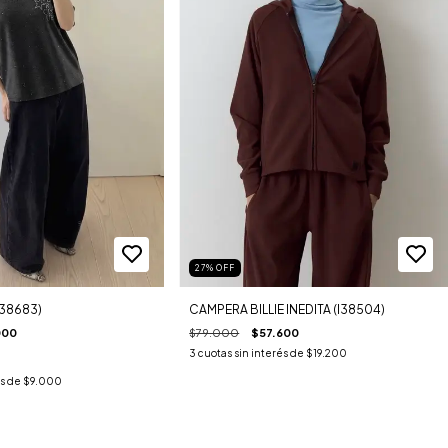
27
%
OFF
CAMPERA BILLIE INEDITA (I38504)
I38683)
$79.000
$57.600
000
3
cuotas sin interés de
$19.200
és de
$9.000