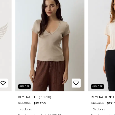
41
%
OFF
46
%
OFF
REMERA ELLIE (I38901)
REMERA DEBBIE 
$33.900
$19.900
$40.600
$22.
4 colores
3 colores