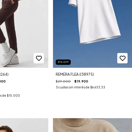
31
%
OFF
8264)
REMERA FLEA (I38975)
000
$29.000
$19.900
3
cuotas sin interés de
$6.633,33
és de
$15.000