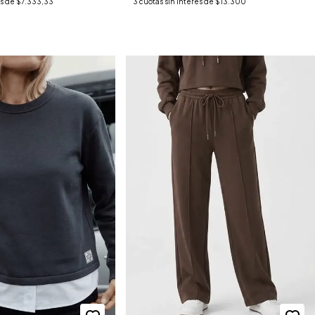
és de
$7.333,33
3
cuotas sin interés de
$13.300