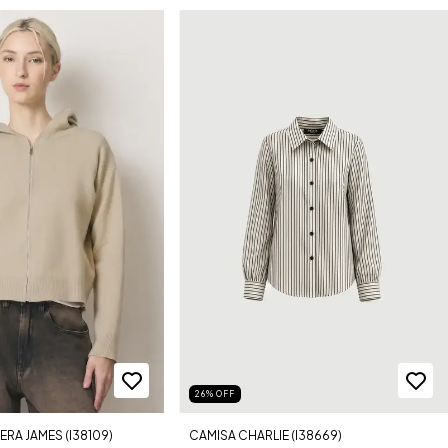
26
%
OFF
RA JAMES (I38109)
CAMISA CHARLIE (I38669)