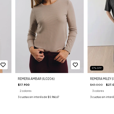
37
%
OFF
REMERA MILEY (
REMERA AMBAR (IL0206)
$43.000
$27.
$17.900
3 colores
2 colores
3
cuotas sin inter
3
cuotas sin interés de
$5.966,67