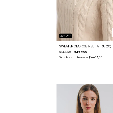
23
%
OFF
SWEATER GEORGE INEDITA (I38120)
$64.500
$49.900
3
cuotas sin interés de
$16.633,33