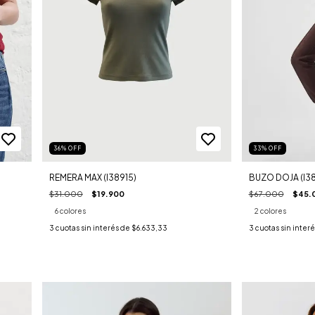
36
%
OFF
33
%
OFF
REMERA MAX (I38915)
BUZO DOJA (I3
$31.000
$19.900
$67.000
$45.
6 colores
2 colores
3
cuotas sin interés de
$6.633,33
3
cuotas sin inter