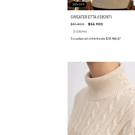
30
%
OFF
SWEATER ETTA (I38287)
$81.400
$56.900
3 colores
3
cuotas sin interés de
$18.966,67