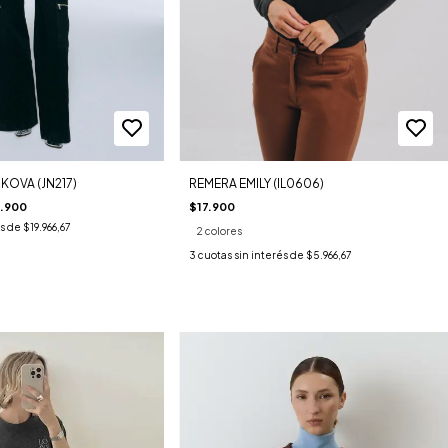
KOVA (JN217)
REMERA EMILY (IL0606)
.900
$17.900
és de
$19.966,67
2 colores
3
cuotas sin interés de
$5.966,67