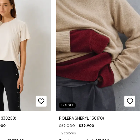
42
%
OFF
(I38258)
POLERA SHERYL (I38170)
000
$69.000
$39.900
2 colores