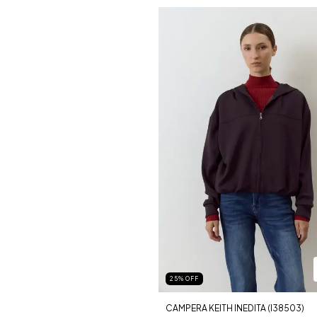
25
%
OFF
CAMPERA KEITH INEDITA (I38503)