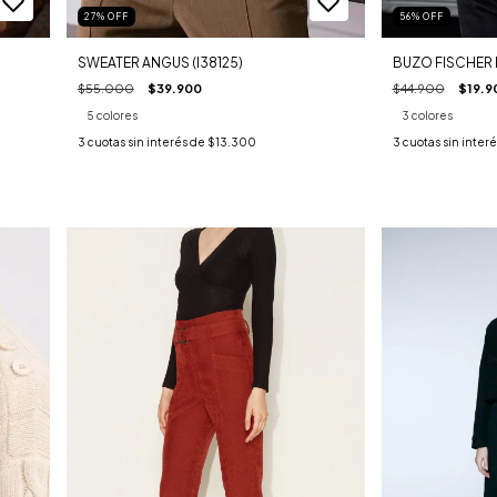
27
%
OFF
56
%
OFF
SWEATER ANGUS (I38125)
BUZO FISCHER I
$55.000
$39.900
$44.900
$19.9
5 colores
3 colores
3
cuotas sin interés de
$13.300
3
cuotas sin inter