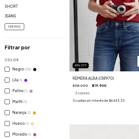
SHORT
JEANS
VER MÁS
Filtrar por
COLOR
48
%
OFF
Negro
(176)
REMERA ALBA (I38970)
Lila
(1)
$38.200
$19.900
Peltre
(1)
3 colores
3
cuotas sin interés de
$6.633,33
Marfil
(3)
Naranja
(3)
Hueso
(1)
Morado
(1)