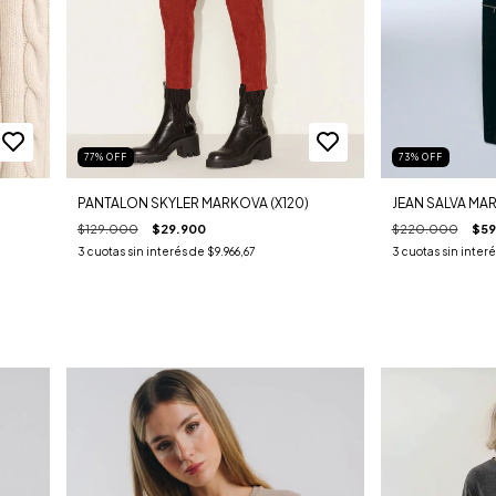
77
%
OFF
73
%
OFF
PANTALON SKYLER MARKOVA (X120)
JEAN SALVA MAR
$129.000
$29.900
$220.000
$59
3
cuotas sin interés de
$9.966,67
3
cuotas sin inter