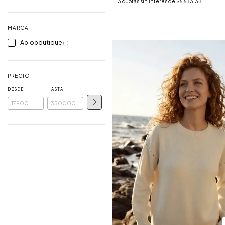
3
cuotas sin interés de
$6.633,33
MARCA
Apioboutique
(1)
PRECIO
DESDE
HASTA