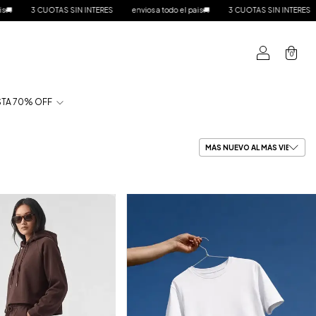
 INTERES
envios a todo el pais🚚
3 CUOTAS SIN INTERES
envios a todo el pai
0
TA 70% OFF