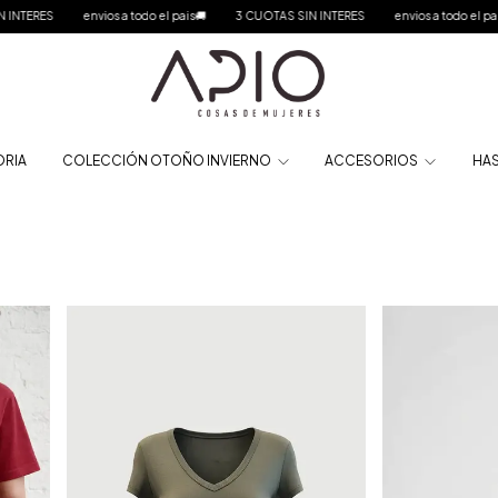
todo el pais🚚
3 CUOTAS SIN INTERES
envios a todo el pais🚚
3 CUOTAS SIN
ORIA
COLECCIÓN OTOÑO INVIERNO
ACCESORIOS
HAS