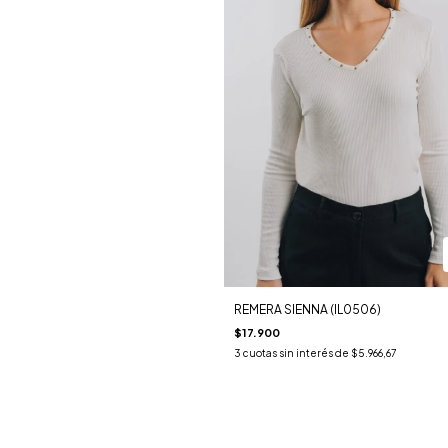
REMERA SIENNA (IL0506)
$17.900
3
cuotas sin interés de
$5.966,67