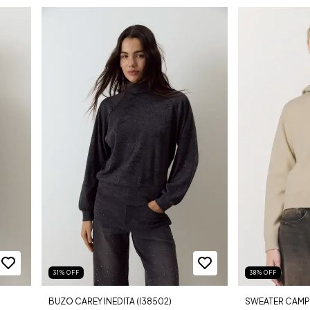
31
%
OFF
38
%
OFF
BUZO CAREY INEDITA (I38502)
SWEATER CAMPE