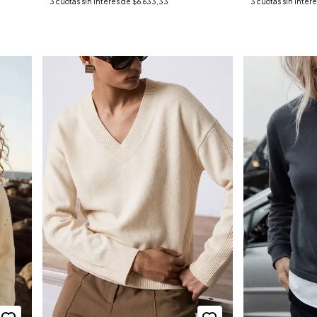
3
cuotas sin interés de
$6.633,33
3
cuotas sin inter