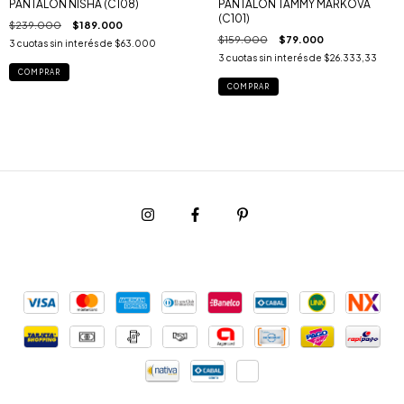
PANTALON NISHA (C108)
PANTALÓN TAMMY MARKOVA
(C101)
$239.000
$189.000
$159.000
$79.000
3
cuotas sin interés de
$63.000
3
cuotas sin interés de
$26.333,33
COMPRAR
COMPRAR