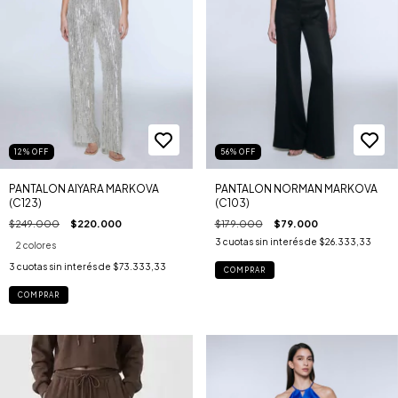
12
%
OFF
56
%
OFF
PANTALON AIYARA MARKOVA
PANTALON NORMAN MARKOVA
(C123)
(C103)
$249.000
$220.000
$179.000
$79.000
3
cuotas sin interés de
$26.333,33
2 colores
3
cuotas sin interés de
$73.333,33
COMPRAR
COMPRAR