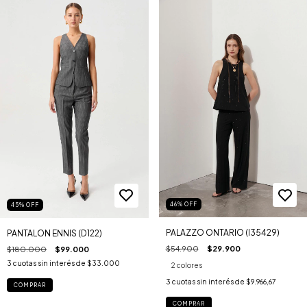
46
%
OFF
45
%
OFF
PALAZZO ONTARIO (I35429)
PANTALON ENNIS (D122)
$54.900
$29.900
$180.000
$99.000
3
cuotas sin interés de
$33.000
2 colores
3
cuotas sin interés de
$9.966,67
COMPRAR
COMPRAR