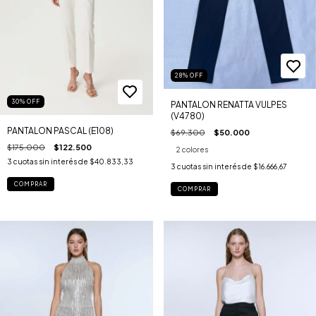
28
%
OFF
30
%
OFF
PANTALON RENATTA VULPES
(V4780)
PANTALON PASCAL (E108)
$69.300
$50.000
$175.000
$122.500
2 colores
3
cuotas sin interés de
$40.833,33
3
cuotas sin interés de
$16.666,67
COMPRAR
COMPRAR