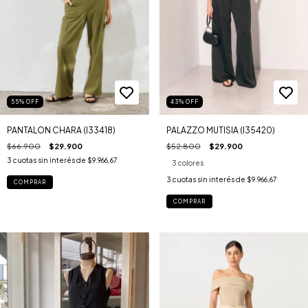
43
%
OFF
55
%
OFF
PALAZZO MUTISIA (I35420)
PANTALON CHARA (I33418)
$52.800
$29.900
$66.900
$29.900
3
cuotas sin interés de
$9.966,67
3 colores
3
cuotas sin interés de
$9.966,67
COMPRAR
COMPRAR