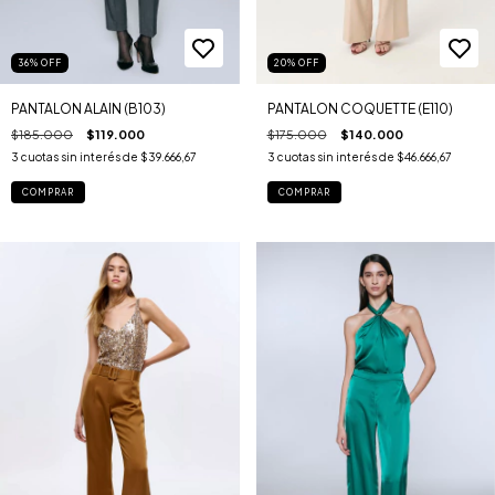
36
%
OFF
20
%
OFF
PANTALON ALAIN (B103)
PANTALON COQUETTE (E110)
$185.000
$119.000
$175.000
$140.000
3
cuotas sin interés de
$39.666,67
3
cuotas sin interés de
$46.666,67
COMPRAR
COMPRAR