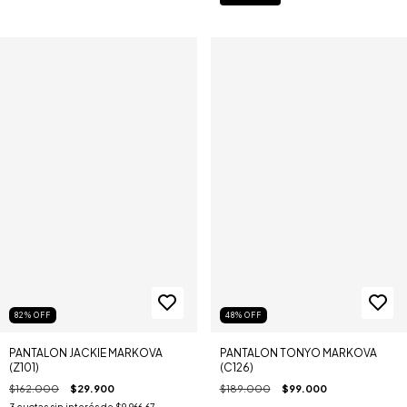
82
%
OFF
48
%
OFF
PANTALON JACKIE MARKOVA
PANTALON TONYO MARKOVA
(Z101)
(C126)
$162.000
$29.900
$189.000
$99.000
3
cuotas sin interés de
$9.966,67