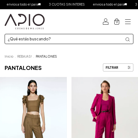
 pais🚚
3 CUOTAS SIN INTERES
envios a todo el pais🚚
3 CUOTAS SIN INTERE
0
Inicio
.
REBAJAS!
.
PANTALONES
PANTALONES
FILTRAR