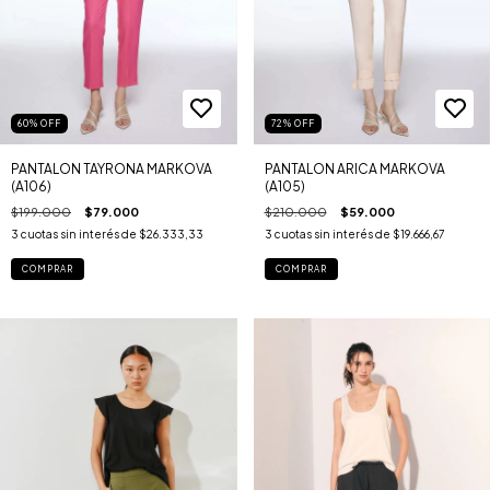
60
%
OFF
72
%
OFF
PANTALON TAYRONA MARKOVA
PANTALON ARICA MARKOVA
(A106)
(A105)
$199.000
$79.000
$210.000
$59.000
3
cuotas sin interés de
$26.333,33
3
cuotas sin interés de
$19.666,67
COMPRAR
COMPRAR