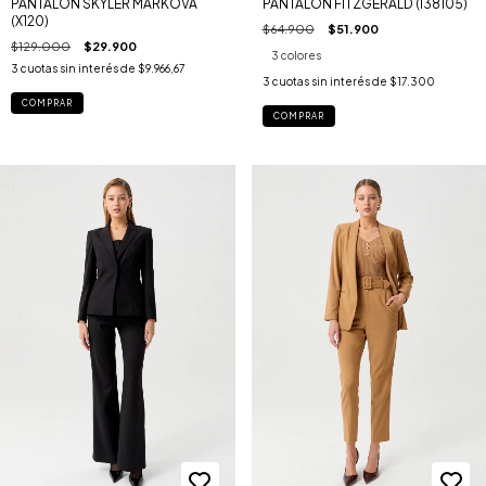
PANTALON FITZGERALD (I38105)
PANTALON SKYLER MARKOVA
(X120)
$64.900
$51.900
$129.000
$29.900
3 colores
3
cuotas sin interés de
$9.966,67
3
cuotas sin interés de
$17.300
COMPRAR
COMPRAR