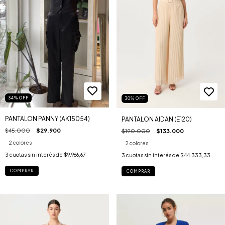
34
%
OFF
30
%
OFF
PANTALON PANNY (AK15054)
PANTALON AIDAN (E120)
$45.000
$29.900
$190.000
$133.000
2 colores
2 colores
3
cuotas sin interés de
$9.966,67
3
cuotas sin interés de
$44.333,33
COMPRAR
COMPRAR