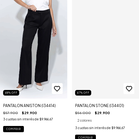
48
%
OFF
47
%
OFF
PANTALON ANISTON (I34414)
PANTALON STONE (I34401)
$57.900
$29.900
$56.000
$29.900
3
cuotas sin interés de
$9.966,67
2 colores
3
cuotas sin interés de
$9.966,67
COMPRAR
COMPRAR