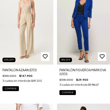
78
%
OFF
20
%
OFF
PANTALÓN FIGUEROA MARKOVA
PANTALON AZAAN (E113)
(U101)
$185.000
$147.900
$138.000
$29.900
3
cuotas sin interés de
$49.300
3
cuotas sin interés de
$9.966,67
COMPRAR
COMPRAR