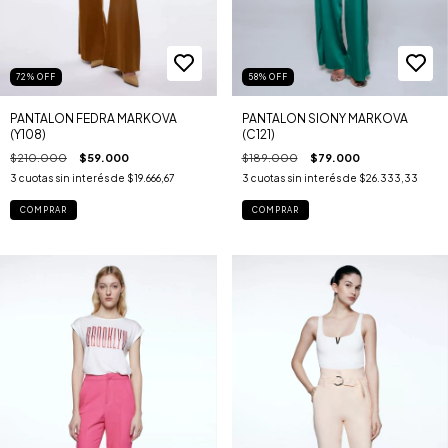
72
%
OFF
58
%
OFF
PANTALON FEDRA MARKOVA
PANTALON SIONY MARKOVA
(Y108)
(C121)
$210.000
$59.000
$189.000
$79.000
3
cuotas sin interés de
$19.666,67
3
cuotas sin interés de
$26.333,33
COMPRAR
COMPRAR