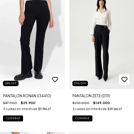
38
%
OFF
29
%
OFF
PANTALON RONAN (I34410)
PANTALON ZETE (D111)
$47.900
$29.900
$210.000
$149.000
3
cuotas sin interés de
$9.966,67
3
cuotas sin interés de
$49.666,67
COMPRAR
COMPRAR