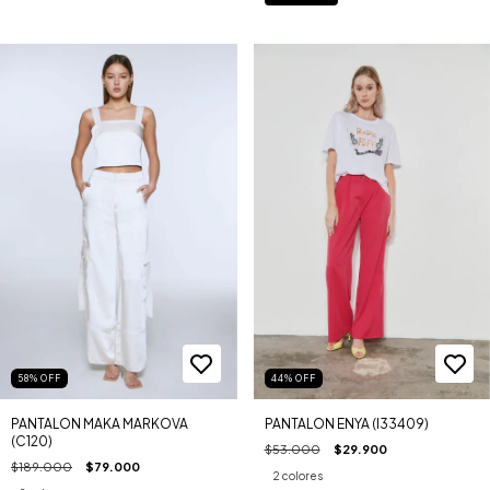
58
%
OFF
44
%
OFF
PANTALON MAKA MARKOVA
PANTALON ENYA (I33409)
(C120)
$53.000
$29.900
$189.000
$79.000
2 colores