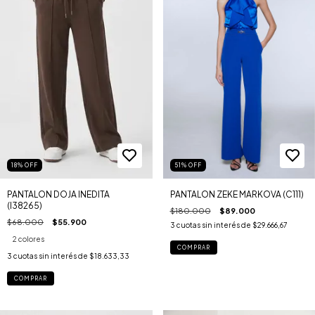
18
%
OFF
51
%
OFF
PANTALON DOJA INEDITA
PANTALON ZEKE MARKOVA (C111)
(I38265)
$180.000
$89.000
$68.000
$55.900
3
cuotas sin interés de
$29.666,67
2 colores
COMPRAR
3
cuotas sin interés de
$18.633,33
COMPRAR