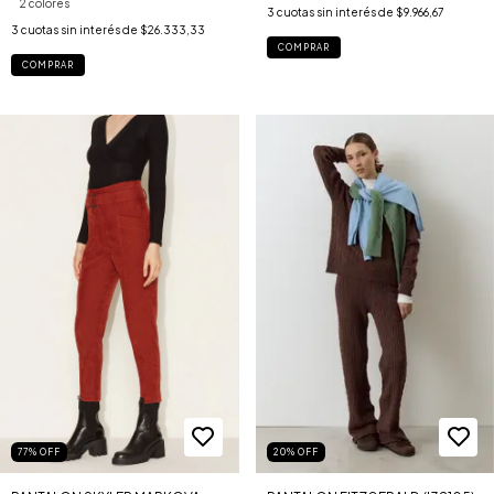
2 colores
3
cuotas sin interés de
$9.966,67
3
cuotas sin interés de
$26.333,33
COMPRAR
COMPRAR
20
%
OFF
77
%
OFF