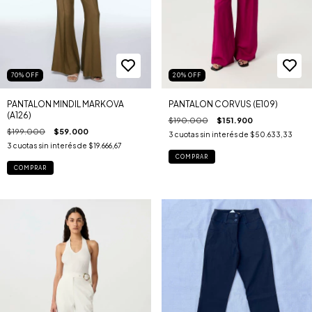
70
%
OFF
20
%
OFF
PANTALON MINDIL MARKOVA
PANTALON CORVUS (E109)
(A126)
$190.000
$151.900
$199.000
$59.000
3
cuotas sin interés de
$50.633,33
3
cuotas sin interés de
$19.666,67
COMPRAR
COMPRAR