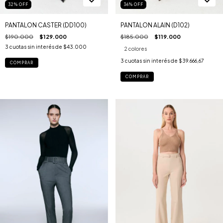
32
%
OFF
36
%
OFF
PANTALON CASTER (DD100)
PANTALON ALAIN (D102)
$190.000
$129.000
$185.000
$119.000
3
cuotas sin interés de
$43.000
2 colores
3
cuotas sin interés de
$39.666,67
COMPRAR
COMPRAR