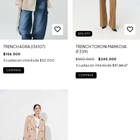
30
%
OFF
TRENCH AGRA (I36107)
TRENCH TORONI MARKOVA
(F339)
$156.000
$350.000
$245.000
3
cuotas sin interés de
$52.000
3
cuotas sin interés de
$81.666,67
COMPRAR
COMPRAR