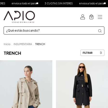
RES
envios a todo el pais🚚
3 CUOTAS SIN INTERES
envios a todo el pais🚚
0
Inicio
.
INDUMENTARIA
.
TRENCH
TRENCH
FILTRAR