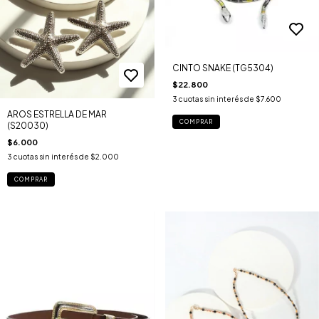
CINTO SNAKE (TG5304)
$22.800
3
cuotas sin interés de
$7.600
AROS ESTRELLA DE MAR
COMPRAR
(S20030)
$6.000
3
cuotas sin interés de
$2.000
COMPRAR