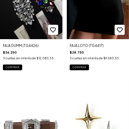
FAJA DUMM (TG4426)
FAJA LOTO (TG4417)
$36.250
$28.750
3
cuotas sin interés de
$12.083,33
3
cuotas sin interés de
$9.583,33
COMPRAR
COMPRAR