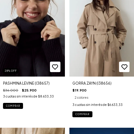
28
%
OFF
PASHMINA LEVINE (I38657)
GORRA ZAYN (I38656)
$36.000
$25.900
$19.900
3
cuotas sin interés de
$8.633,33
2 colores
3
cuotas sin interés de
$6.633,33
COMPRAR
COMPRAR