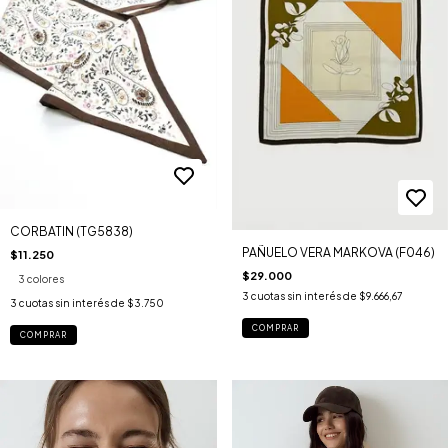
CORBATIN (TG5838)
PAÑUELO VERA MARKOVA (F046)
$11.250
$29.000
3 colores
3
cuotas sin interés de
$9.666,67
3
cuotas sin interés de
$3.750
COMPRAR
COMPRAR