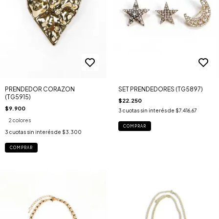
PRENDEDOR CORAZON
SET PRENDEDORES (TG5897)
(TG5915)
$22.250
$9.900
3
cuotas sin interés de
$7.416,67
2 colores
COMPRAR
3
cuotas sin interés de
$3.300
COMPRAR