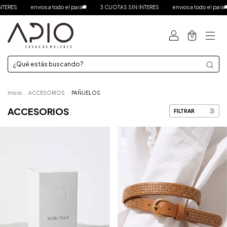
nvios a todo el pais🚚
3 CUOTAS SIN INTERES
envios a todo el pais🚚
3 CUOT
0
Inicio
.
ACCESORIOS
.
PAÑUELOS
ACCESORIOS
FILTRAR