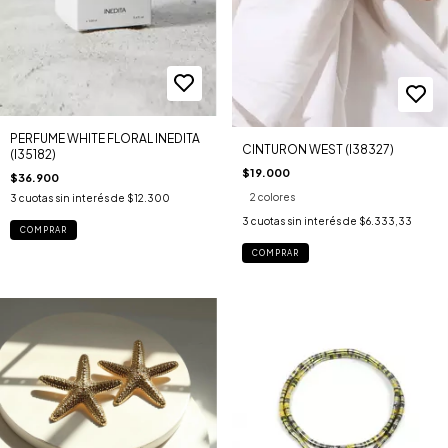
PERFUME WHITE FLORAL INEDITA
CINTURON WEST (I38327)
(I35182)
$19.000
$36.900
2 colores
3
cuotas sin interés de
$12.300
3
cuotas sin interés de
$6.333,33
COMPRAR