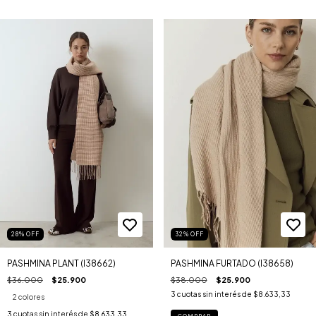
28
%
OFF
32
%
OFF
PASHMINA PLANT (I38662)
PASHMINA FURTADO (I38658)
$36.000
$25.900
$38.000
$25.900
3
cuotas sin interés de
$8.633,33
2 colores
3
cuotas sin interés de
$8.633,33