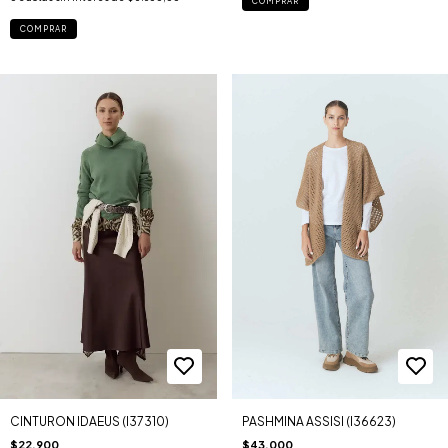
COMPRAR
COMPRAR
CINTURON IDAEUS (I37310)
PASHMINA ASSISI (I36623)
$22.900
$43.000