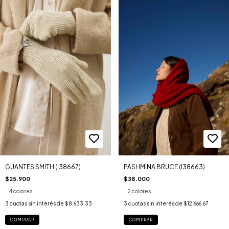
GUANTES SMITH (I38667)
PASHMINA BRUCE (I38663)
$25.900
$38.000
4 colores
2 colores
3
cuotas sin interés de
$8.633,33
3
cuotas sin interés de
$12.666,67
COMPRAR
COMPRAR