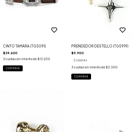
CINTO TAMARA (TG5091)
PRENDEDOR DESTELLO (TG5919)
$39.600
$9.900
3
cuotas sin interés de
$13.200
2 colores
3
cuotas sin interés de
$3.300
COMPRAR
COMPRAR