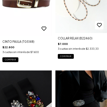
COLLAR RELAX (B22460)
CINTO PAULA (TG5148)
$7.000
$22.800
3
cuotas sin interés de
$2.333,33
3
cuotas sin interés de
$7.600
COMPRAR
COMPRAR