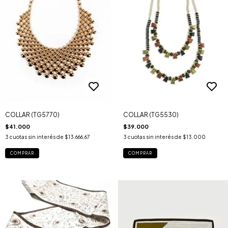
COLLAR (TG5770)
COLLAR (TG5530)
$41.000
$39.000
3
cuotas sin interés de
$13.666,67
3
cuotas sin interés de
$13.000
COMPRAR