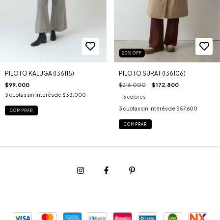
20
%
OFF
PILOTO SURAT (I36106)
PILOTO KALUGA (I36115)
$216.000
$172.800
$99.000
3
cuotas sin interés de
$33.000
3 colores
3
cuotas sin interés de
$57.600
COMPRAR
COMPRAR