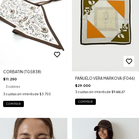
CORBATIN (TG5838)
PAÑUELO VERA MARKOVA (F046)
$11.250
$29.000
3 colores
3
cuotas sin interés de
$9.666,67
3
cuotas sin interés de
$3.750
COMPRAR
COMPRAR