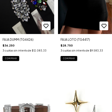
FAJA DUMM (TG4426)
FAJA LOTO (TG4417)
$36.250
$28.750
3
cuotas sin interés de
$12.083,33
3
cuotas sin interés de
$9.583,33
COMPRAR
COMPRAR