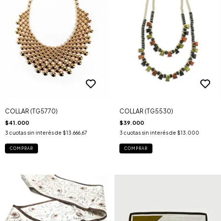
COLLAR (TG5770)
COLLAR (TG5530)
$41.000
$39.000
3
cuotas sin interés de
$13.666,67
3
cuotas sin interés de
$13.000
COMPRAR