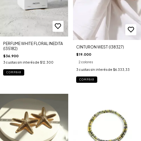
PERFUME WHITE FLORAL INEDITA
CINTURON WEST (I38327)
(I35182)
$19.000
$36.900
2 colores
3
cuotas sin interés de
$12.300
3
cuotas sin interés de
$6.333,33
COMPRAR