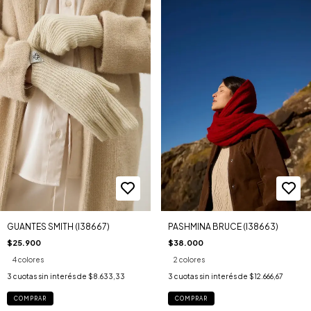
GUANTES SMITH (I38667)
PASHMINA BRUCE (I38663)
$25.900
$38.000
4 colores
2 colores
3
cuotas sin interés de
$8.633,33
3
cuotas sin interés de
$12.666,67
COMPRAR
COMPRAR