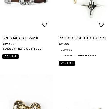
CINTO TAMARA (TG5091)
PRENDEDOR DESTELLO (TG5919)
$39.600
$9.900
3
cuotas sin interés de
$13.200
2 colores
3
cuotas sin interés de
$3.300
COMPRAR
COMPRAR