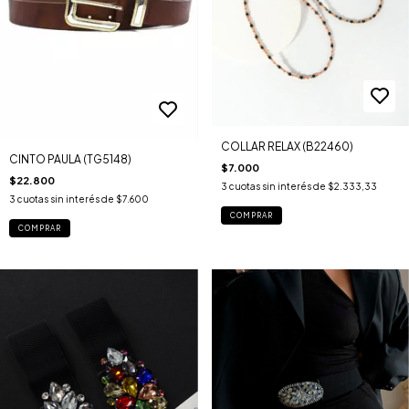
COLLAR RELAX (B22460)
CINTO PAULA (TG5148)
$7.000
$22.800
3
cuotas sin interés de
$2.333,33
3
cuotas sin interés de
$7.600
COMPRAR
COMPRAR