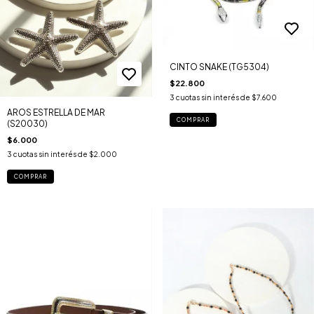
CINTO SNAKE (TG5304)
$22.800
3
cuotas sin interés de
$7.600
AROS ESTRELLA DE MAR
COMPRAR
(S20030)
$6.000
3
cuotas sin interés de
$2.000
COMPRAR