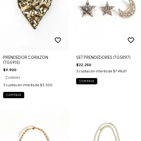
PRENDEDOR CORAZON
SET PRENDEDORES (TG5897)
(TG5915)
$22.250
$9.900
3
cuotas sin interés de
$7.416,67
2 colores
COMPRAR
3
cuotas sin interés de
$3.300
COMPRAR