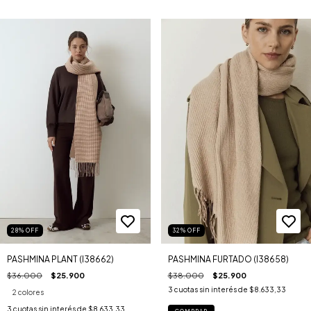
28
%
OFF
32
%
OFF
PASHMINA PLANT (I38662)
PASHMINA FURTADO (I38658)
$36.000
$25.900
$38.000
$25.900
3
cuotas sin interés de
$8.633,33
2 colores
3
cuotas sin interés de
$8.633,33