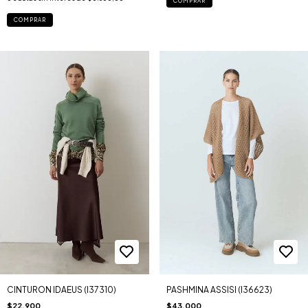
COMPRAR
COMPRAR
CINTURON IDAEUS (I37310)
PASHMINA ASSISI (I36623)
$22.900
$43.000