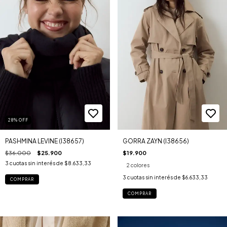
28
%
OFF
PASHMINA LEVINE (I38657)
GORRA ZAYN (I38656)
$36.000
$25.900
$19.900
3
cuotas sin interés de
$8.633,33
2 colores
3
cuotas sin interés de
$6.633,33
COMPRAR
COMPRAR